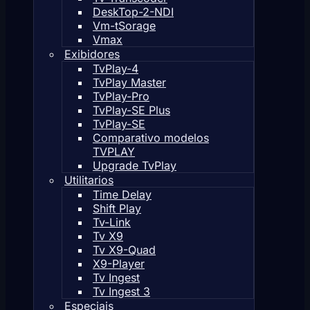
DeskTop-2-NDI
Vm-tSorage
Vmax
Exibidores
TvPlay-4
TvPlay Master
TvPlay-Pro
TvPlay-SE Plus
TvPlay-SE
Comparativo modelos
TVPLAY
Upgrade TvPlay
Utilitarios
Time Delay
Shift Play
Tv-Link
Tv X9
Tv X9-Quad
X9-Player
Tv Ingest
Tv Ingest 3
Especiais