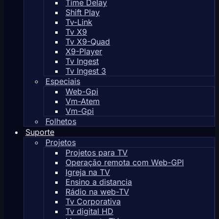
Time Delay
Shift Play
Tv-Link
Tv X9
Tv X9-Quad
X9-Player
Tv Ingest
Tv Ingest 3
Especiais
Web-Gpi
Vm-Atem
Vm-Gpi
Folhetos
Suporte
Projetos
Projetos para TV
Operação remota com Web-GPI
Igreja na TV
Ensino a distancia
Rádio na web-TV
Tv Corporativa
Tv digital HD