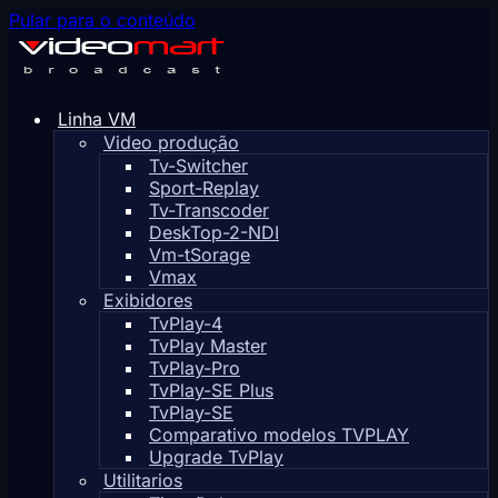
Pular para o conteúdo
Linha VM
Video produção
Tv-Switcher
Sport-Replay
Tv-Transcoder
DeskTop-2-NDI
Vm-tSorage
Vmax
Exibidores
TvPlay-4
TvPlay Master
TvPlay-Pro
TvPlay-SE Plus
TvPlay-SE
Comparativo modelos TVPLAY
Upgrade TvPlay
Utilitarios