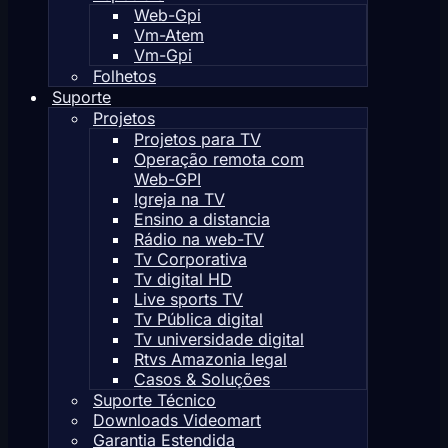
Web-Gpi
Vm-Atem
Vm-Gpi
Folhetos
Suporte
Projetos
Projetos para TV
Operação remota com
Web-GPI
Igreja na TV
Ensino a distancia
Rádio na web-TV
Tv Corporativa
Tv digital HD
Live sports TV
Tv Pública digital
Tv universidade digital
Rtvs Amazonia legal
Casos & Soluções
Suporte Técnico
Downloads Videomart
Garantia Estendida