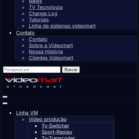
News
TV Tecnologia
Change Log
Tutoriais
Linha de sistemas videomart
Contato
Contato
Sobre a Videomart
Nossa História
Clientes Videomart
Pesquisar
Buscar
por...
Menu
de
Menu
navegação
de
Linha VM
navegação
Video produção
Tv-Switcher
Sport-Replay
Tv-Transcoder