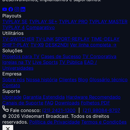
Playouts
TVPLAY SE
TVPLAY SE+
TVPLAY PRO
TVPLAY MASTER
TVPLAY 4
Comparativo
Utilitários
TV-SWITCHER
TV-LINK
SPORT-REPLAY
TIME-DELAY
SHIFT-PLAY
TV-X9
DESK2NDI
Ver linha completa →
Soluções
Projetos para TV
Cases de Sucesso
TV Corporativa
Igrejas na TV
Live Sports
TV Pública
EAD /
Universidades
Empresa
Sobre nós
Nossa história
Clientes
Blog
Glossário técnico
Contato
Suporte
Upgrade
Garantia Estendida
Hardware Recomendado
Canais de Suporte
FAQ
Downloads
Folhetos PDF
Fale conosco:
(21) 2421-1300
|
(21) 98084-8707
© 2026 Videomart Broadcast. Todos os direitos
reservados.
Política de Privacidade
Termos e Condições