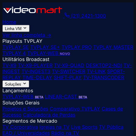
(21) 2421-1300
Home
Linha VM
Ver linha completa →
Playouts TVPLAY
TVPLAY SE
TVPLAY SE+
TVPLAY PRO
TVPLAY MASTER
TVPLAY 4
TVPLAY-WEB
NOVO
Utilitários Broadcast
TV-X9
TV-X9-PLAYER
TV-X9-QUAD
DESKTOP2-NDI
TV-
INGEST
TV-INGEST3
TV-SWITCHER
TV-LINK
SPORT-
REPLAY
TIME-DELAY
SHIFT-PLAY
TV-TRANSCODER
Soluções
Lançamentos
TVPLAY-WEB
LINEAR-CAST
BETA
BETA
Soluções Gerais
Projetos e Soluções
Comparativo TVPLAY
Cases de
Sucesso
Calculadora de Perdas
Segmentos de Mercado
TV Corporativa
Igrejas na TV
Live Sports
TV Pública
EAD / Universidades
Rádio na TV