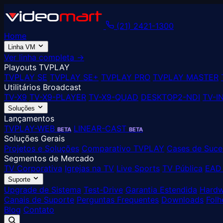
(21) 2421-1300
Home
Linha VM
Ver linha completa →
Playouts TVPLAY
TVPLAY SE
TVPLAY SE+
TVPLAY PRO
TVPLAY MASTER
Utilitários Broadcast
TV-X9
TV-X9-PLAYER
TV-X9-QUAD
DESKTOP2-NDI
TV-I
Soluções
Lançamentos
TVPLAY-WEB
LINEAR-CAST
BETA
BETA
Soluções Gerais
Projetos e Soluções
Comparativo TVPLAY
Cases de Suce
Segmentos de Mercado
TV Corporativa
Igrejas na TV
Live Sports
TV Pública
EAD 
Suporte
Upgrade de Sistema
Test-Drive
Garantia Estendida
Hardw
Canais de Suporte
Perguntas Frequentes
Downloads
Folh
Blog
Contato