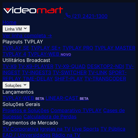
(21) 2421-1300
Home
Linha VM
Ver linha completa →
Playouts TVPLAY
TVPLAY SE
TVPLAY SE+
TVPLAY PRO
TVPLAY MASTER
TVPLAY 4
TVPLAY-WEB
NOVO
Utilitários Broadcast
TV-X9
TV-X9-PLAYER
TV-X9-QUAD
DESKTOP2-NDI
TV-
INGEST
TV-INGEST3
TV-SWITCHER
TV-LINK
SPORT-
REPLAY
TIME-DELAY
SHIFT-PLAY
TV-TRANSCODER
Soluções
Lançamentos
TVPLAY-WEB
LINEAR-CAST
BETA
BETA
Soluções Gerais
Projetos e Soluções
Comparativo TVPLAY
Cases de
Sucesso
Calculadora de Perdas
Segmentos de Mercado
TV Corporativa
Igrejas na TV
Live Sports
TV Pública
EAD / Universidades
Rádio na TV