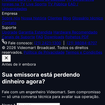
Igrejas na TV
Live Sports
TV Pública
EAD /
Universidades
Empresa
Sobre nós
Nossa história
Clientes
Blog
Glossário técnico
Contato
Suporte
Upgrade
Garantia Estendida
Hardware Recomendado
Canais de Suporte
FAQ
Downloads
Folhetos PDF
Fale conosco:
(21) 2421-1300
|
(21) 98084-8707
© 2026 Videomart Broadcast. Todos os direitos
reservados.
Política de Privacidade
Termos e Condições
Antes de ir embora
Sua emissora está perdendo
dinheiro agora?
Fale com um engenheiro Videomart. Sem compromisso
— só uma conversa técnica para avaliar sua operação.