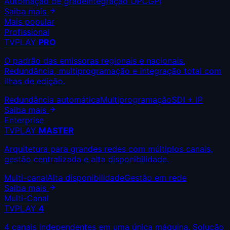
Automação de grade
Integração OPC
GPI
Saiba mais
Mais popular
Profissional
TVPLAY
PRO
O padrão das emissoras regionais e nacionais.
Redundância, multiprogramação e integração total com
ilhas de edição.
Redundância automática
Multiprogramação
SDI + IP
Saiba mais
Enterprise
TVPLAY
MASTER
Arquitetura para grandes redes com múltiplos canais,
gestão centralizada e alta disponibilidade.
Multi-canal
Alta disponibilidade
Gestão em rede
Saiba mais
Multi-Canal
TVPLAY
4
4 canais independentes em uma única máquina. Solução