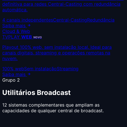
definitiva para redes Central-Casting com redundância
automática.
4 canais independentes
Central-Casting
Redundância
Saiba mais
Cloud & Web
TVPLAY
WEB
NOVO
Playout 100% web, sem instalação local. Ideal para
canais digitais, streaming e operações remotas na
nuvem.
100% web
Sem instalação
Streaming
Saiba mais
Grupo 2
Utilitários
Broadcast
12 sistemas complementares que ampliam as
capacidades de qualquer central de broadcast.