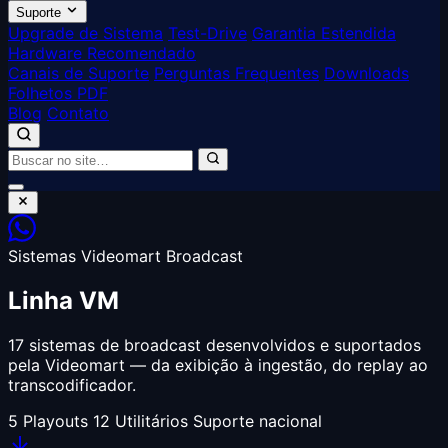
Suporte
Upgrade de Sistema
Test-Drive
Garantia Estendida
Hardware Recomendado
Canais de Suporte
Perguntas Frequentes
Downloads
Folhetos PDF
Blog
Contato
Sistemas Videomart Broadcast
Linha
VM
17 sistemas de broadcast desenvolvidos e suportados
pela Videomart — da exibição à ingestão, do replay ao
transcodificador.
5
Playouts
12
Utilitários
Suporte nacional