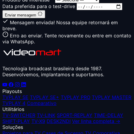
Data preferida para o test-drive
Enviar mensagem
Mensagem enviada! Nossa equipe retornará em
breve.
Erro ao enviar. Tente novamente ou entre em contato
via WhatsApp.
Tecnologia broadcast brasileira desde 1987.
Desenvolvemos, implantamos e suportamos.
Playouts
TVPLAY SE
TVPLAY SE+
TVPLAY PRO
TVPLAY MASTER
TVPLAY 4
Comparativo
Utilitários
TV-SWITCHER
TV-LINK
SPORT-REPLAY
TIME-DELAY
SHIFT-PLAY
TV-X9
DESK2NDI
Ver linha completa →
Soluções
Projetos para TV
Cases de Sucesso
TV Corporativa