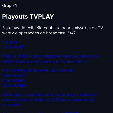
Grupo 1
Playouts
TVPLAY
Sistemas de exibição contínua para emissoras de TV,
webtv e operações de broadcast 24/7.
Entrada
TVPLAY
SE
Playout IP/NDI para operações enxutas. Ideal para
webtv, rádio visual e canais em crescimento.
IP & NDI
Playlist automática
Chamadas
Saiba mais
Intermediário
TVPLAY
SE+
Automação avançada com integração a sistemas
comerciais e controle via GPI para emissoras em
expansão.