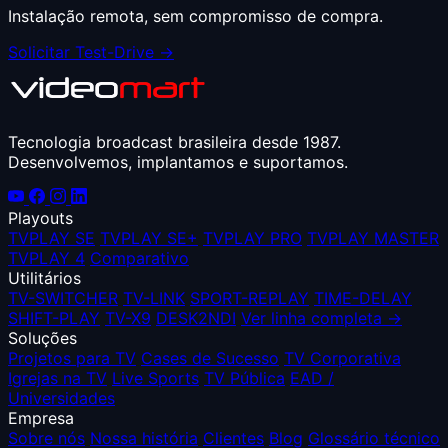
Instalação remota, sem compromisso de compra.
Solicitar Test-Drive →
Tecnologia broadcast brasileira desde 1987.
Desenvolvemos, implantamos e suportamos.
Playouts
TVPLAY SE
TVPLAY SE+
TVPLAY PRO
TVPLAY MASTER
TVPLAY 4
Comparativo
Utilitários
TV-SWITCHER
TV-LINK
SPORT-REPLAY
TIME-DELAY
SHIFT-PLAY
TV-X9
DESK2NDI
Ver linha completa →
Soluções
Projetos para TV
Cases de Sucesso
TV Corporativa
Igrejas na TV
Live Sports
TV Pública
EAD /
Universidades
Empresa
Sobre nós
Nossa história
Clientes
Blog
Glossário técnico