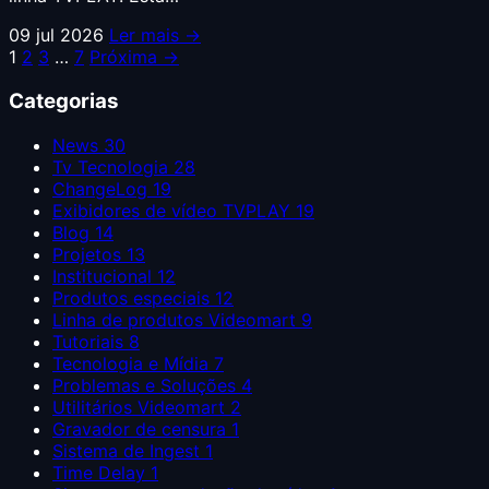
09 jul 2026
Ler mais →
1
2
3
…
7
Próxima →
Categorias
News
30
Tv Tecnologia
28
ChangeLog
19
Exibidores de vídeo TVPLAY
19
Blog
14
Projetos
13
Institucional
12
Produtos especiais
12
Linha de produtos Videomart
9
Tutoriais
8
Tecnologia e Mídia
7
Problemas e Soluções
4
Utilitários Videomart
2
Gravador de censura
1
Sistema de Ingest
1
Time Delay
1