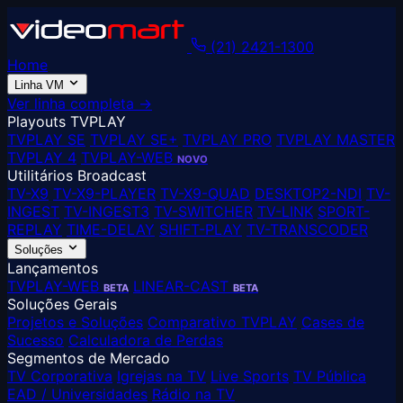
(21) 2421-1300
Home
Linha VM
Ver linha completa →
Playouts TVPLAY
TVPLAY SE
TVPLAY SE+
TVPLAY PRO
TVPLAY MASTER
TVPLAY 4
TVPLAY-WEB
NOVO
Utilitários Broadcast
TV-X9
TV-X9-PLAYER
TV-X9-QUAD
DESKTOP2-NDI
TV-
INGEST
TV-INGEST3
TV-SWITCHER
TV-LINK
SPORT-
REPLAY
TIME-DELAY
SHIFT-PLAY
TV-TRANSCODER
Soluções
Lançamentos
TVPLAY-WEB
LINEAR-CAST
BETA
BETA
Soluções Gerais
Projetos e Soluções
Comparativo TVPLAY
Cases de
Sucesso
Calculadora de Perdas
Segmentos de Mercado
TV Corporativa
Igrejas na TV
Live Sports
TV Pública
EAD / Universidades
Rádio na TV