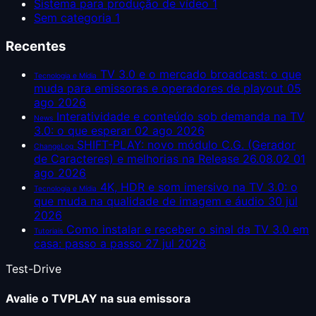
Sistema para produção de vídeo
1
Sem categoria
1
Recentes
TV 3.0 e o mercado broadcast: o que
Tecnologia e Mídia
muda para emissoras e operadores de playout
05
ago 2026
Interatividade e conteúdo sob demanda na TV
News
3.0: o que esperar
02 ago 2026
SHIFT-PLAY: novo módulo C.G. (Gerador
ChangeLog
de Caracteres) e melhorias na Release 26.08.02
01
ago 2026
4K, HDR e som imersivo na TV 3.0: o
Tecnologia e Mídia
que muda na qualidade de imagem e áudio
30 jul
2026
Como instalar e receber o sinal da TV 3.0 em
Tutoriais
casa: passo a passo
27 jul 2026
Test-Drive
Avalie o TVPLAY na sua emissora