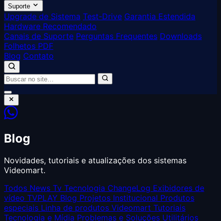
Suporte
Upgrade de Sistema
Test-Drive
Garantia Estendida
Hardware Recomendado
Canais de Suporte
Perguntas Frequentes
Downloads
Folhetos PDF
Blog
Contato
Blog
Novidades, tutoriais e atualizações dos sistemas
Videomart.
Todos
News
Tv Tecnologia
ChangeLog
Exibidores de
vídeo TVPLAY
Blog
Projetos
Institucional
Produtos
especiais
Linha de produtos Videomart
Tutoriais
Tecnologia e Mídia
Problemas e Soluções
Utilitários