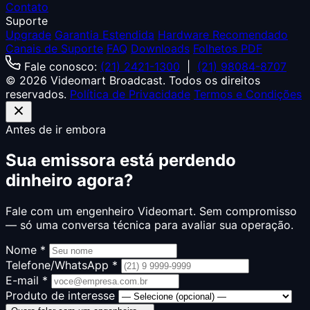
Contato
Suporte
Upgrade
Garantia Estendida
Hardware Recomendado
Canais de Suporte
FAQ
Downloads
Folhetos PDF
Fale conosco:
(21) 2421-1300
|
(21) 98084-8707
© 2026 Videomart Broadcast. Todos os direitos
reservados.
Política de Privacidade
Termos e Condições
Antes de ir embora
Sua emissora está perdendo
dinheiro agora?
Fale com um engenheiro Videomart. Sem compromisso
— só uma conversa técnica para avaliar sua operação.
Nome *
Telefone/WhatsApp *
E-mail *
Produto de interesse