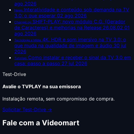
ago 2026
Interatividade e conteúdo sob demanda na TV
News
3.0: o que esperar
02 ago 2026
SHIFT-PLAY: novo módulo C.G. (Gerador
ChangeLog
de Caracteres) e melhorias na Release 26.08.02
01
ago 2026
4K, HDR e som imersivo na TV 3.0: o
Tecnologia e Mídia
que muda na qualidade de imagem e áudio
30 jul
2026
Como instalar e receber o sinal da TV 3.0 em
Tutoriais
casa: passo a passo
27 jul 2026
Test-Drive
Avalie o TVPLAY na sua emissora
Instalação remota, sem compromisso de compra.
Solicitar Test-Drive →
Fale com a Videomart