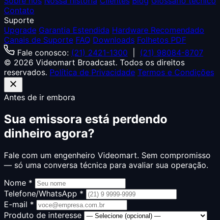
Sobre nós
Nossa história
Clientes
Blog
Glossário técnico
Contato
Suporte
Upgrade
Garantia Estendida
Hardware Recomendado
Canais de Suporte
FAQ
Downloads
Folhetos PDF
Fale conosco:
(21) 2421-1300
|
(21) 98084-8707
© 2026 Videomart Broadcast. Todos os direitos
reservados.
Política de Privacidade
Termos e Condições
Antes de ir embora
Sua emissora está perdendo
dinheiro agora?
Fale com um engenheiro Videomart. Sem compromisso
— só uma conversa técnica para avaliar sua operação.
Nome *
Telefone/WhatsApp *
E-mail *
Produto de interesse