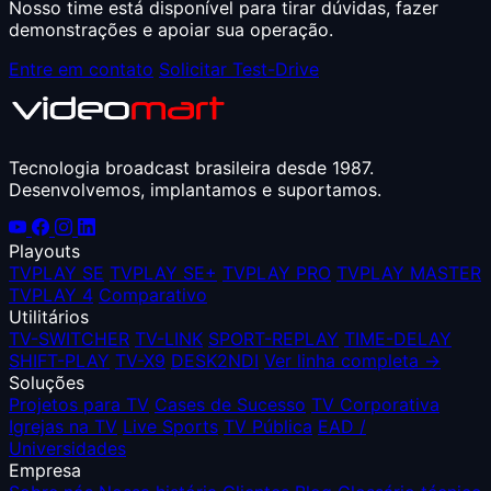
Nosso time está disponível para tirar dúvidas, fazer
demonstrações e apoiar sua operação.
Entre em contato
Solicitar Test-Drive
Tecnologia broadcast brasileira desde 1987.
Desenvolvemos, implantamos e suportamos.
Playouts
TVPLAY SE
TVPLAY SE+
TVPLAY PRO
TVPLAY MASTER
TVPLAY 4
Comparativo
Utilitários
TV-SWITCHER
TV-LINK
SPORT-REPLAY
TIME-DELAY
SHIFT-PLAY
TV-X9
DESK2NDI
Ver linha completa →
Soluções
Projetos para TV
Cases de Sucesso
TV Corporativa
Igrejas na TV
Live Sports
TV Pública
EAD /
Universidades
Empresa