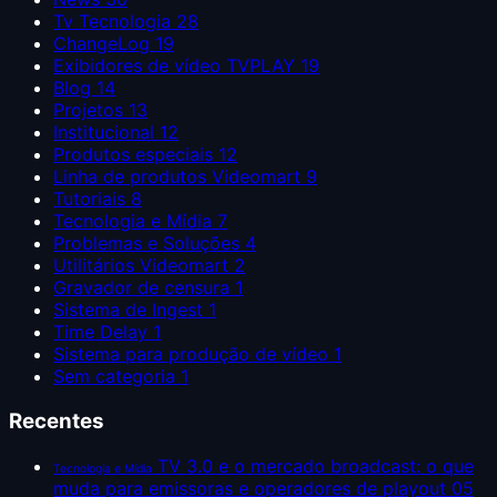
Tv Tecnologia
28
ChangeLog
19
Exibidores de vídeo TVPLAY
19
Blog
14
Projetos
13
Institucional
12
Produtos especiais
12
Linha de produtos Videomart
9
Tutoriais
8
Tecnologia e Mídia
7
Problemas e Soluções
4
Utilitários Videomart
2
Gravador de censura
1
Sistema de Ingest
1
Time Delay
1
Sistema para produção de vídeo
1
Sem categoria
1
Recentes
TV 3.0 e o mercado broadcast: o que
Tecnologia e Mídia
muda para emissoras e operadores de playout
05