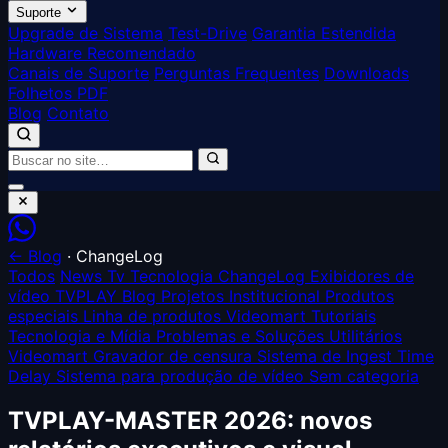
Suporte
Upgrade de Sistema
Test-Drive
Garantia Estendida
Hardware Recomendado
Canais de Suporte
Perguntas Frequentes
Downloads
Folhetos PDF
Blog
Contato
← Blog
·
ChangeLog
Todos
News
Tv Tecnologia
ChangeLog
Exibidores de
vídeo TVPLAY
Blog
Projetos
Institucional
Produtos
especiais
Linha de produtos Videomart
Tutoriais
Tecnologia e Mídia
Problemas e Soluções
Utilitários
Videomart
Gravador de censura
Sistema de Ingest
Time
Delay
Sistema para produção de vídeo
Sem categoria
TVPLAY-MASTER 2026: novos