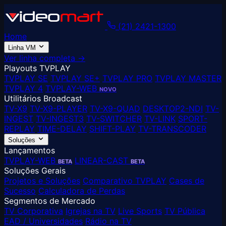
(21) 2421-1300
Home
Linha VM
Ver linha completa →
Playouts TVPLAY
TVPLAY SE
TVPLAY SE+
TVPLAY PRO
TVPLAY MASTER
TVPLAY 4
TVPLAY-WEB
NOVO
Utilitários Broadcast
TV-X9
TV-X9-PLAYER
TV-X9-QUAD
DESKTOP2-NDI
TV-
INGEST
TV-INGEST3
TV-SWITCHER
TV-LINK
SPORT-
REPLAY
TIME-DELAY
SHIFT-PLAY
TV-TRANSCODER
Soluções
Lançamentos
TVPLAY-WEB
LINEAR-CAST
BETA
BETA
Soluções Gerais
Projetos e Soluções
Comparativo TVPLAY
Cases de
Sucesso
Calculadora de Perdas
Segmentos de Mercado
TV Corporativa
Igrejas na TV
Live Sports
TV Pública
EAD / Universidades
Rádio na TV