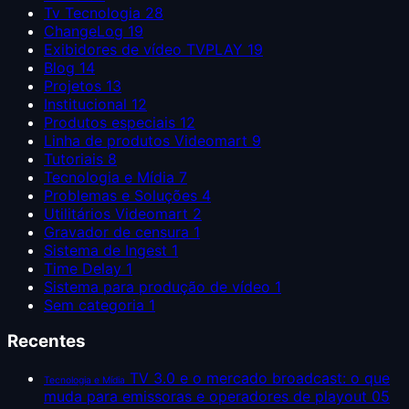
Tv Tecnologia
28
ChangeLog
19
Exibidores de vídeo TVPLAY
19
Blog
14
Projetos
13
Institucional
12
Produtos especiais
12
Linha de produtos Videomart
9
Tutoriais
8
Tecnologia e Mídia
7
Problemas e Soluções
4
Utilitários Videomart
2
Gravador de censura
1
Sistema de Ingest
1
Time Delay
1
Sistema para produção de vídeo
1
Sem categoria
1
Recentes
TV 3.0 e o mercado broadcast: o que
Tecnologia e Mídia
muda para emissoras e operadores de playout
05