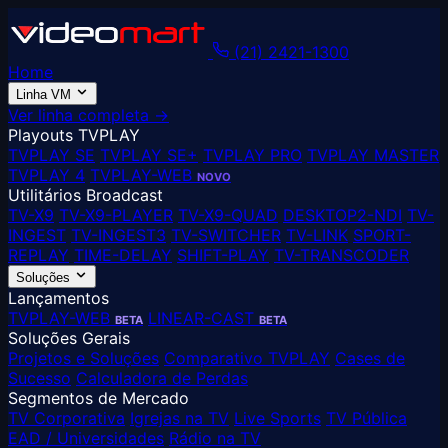
(21) 2421-1300
Home
Linha VM
Ver linha completa →
Playouts TVPLAY
TVPLAY SE
TVPLAY SE+
TVPLAY PRO
TVPLAY MASTER
TVPLAY 4
TVPLAY-WEB
NOVO
Utilitários Broadcast
TV-X9
TV-X9-PLAYER
TV-X9-QUAD
DESKTOP2-NDI
TV-
INGEST
TV-INGEST3
TV-SWITCHER
TV-LINK
SPORT-
REPLAY
TIME-DELAY
SHIFT-PLAY
TV-TRANSCODER
Soluções
Lançamentos
TVPLAY-WEB
LINEAR-CAST
BETA
BETA
Soluções Gerais
Projetos e Soluções
Comparativo TVPLAY
Cases de
Sucesso
Calculadora de Perdas
Segmentos de Mercado
TV Corporativa
Igrejas na TV
Live Sports
TV Pública
EAD / Universidades
Rádio na TV