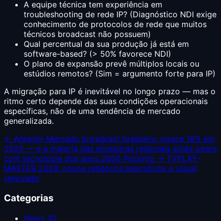
A equipe técnica tem experiência em
troubleshooting de rede IP? (Diagnóstico NDI exige
conhecimento de protocolos de rede que muitos
técnicos broadcast não possuem)
Qual percentual da sua produção já está em
software-based? (> 50% favorece NDI)
O plano de expansão prevê múltiplos locais ou
estúdios remotos? (Sim = argumento forte para IP)
A migração para IP é inevitável no longo prazo — mas o
ritmo certo depende das suas condições operacionais
específicas, não de uma tendência de mercado
generalizada.
← Anterior
Mercado broadcast brasileiro cresce 18% em
2025 — e a maioria das emissoras regionais ainda opera
com tecnologia dos anos 2000
Próximo →
TVPLAY-
MASTER 2026: novos relatórios executivos e visual
renovado
Categorias
News
30