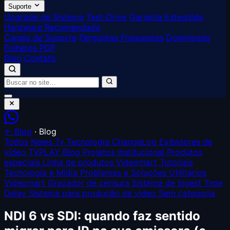
Suporte
Upgrade de Sistema
Test-Drive
Garantia Estendida
Hardware Recomendado
Canais de Suporte
Perguntas Frequentes
Downloads
Folhetos PDF
Blog
Contato
← Blog
·
Blog
Todos
News
Tv Tecnologia
ChangeLog
Exibidores de
vídeo TVPLAY
Blog
Projetos
Institucional
Produtos
especiais
Linha de produtos Videomart
Tutoriais
Tecnologia e Mídia
Problemas e Soluções
Utilitários
Videomart
Gravador de censura
Sistema de Ingest
Time
Delay
Sistema para produção de vídeo
Sem categoria
NDI 6 vs SDI: quando faz sentido