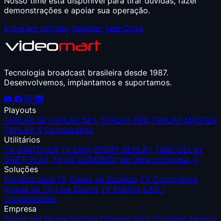
Nosso time está disponível para tirar dúvidas, fazer
demonstrações e apoiar sua operação.
Entre em contato
Solicitar Test-Drive
Tecnologia broadcast brasileira desde 1987.
Desenvolvemos, implantamos e suportamos.
Playouts
TVPLAY SE
TVPLAY SE+
TVPLAY PRO
TVPLAY MASTER
TVPLAY 4
Comparativo
Utilitários
TV-SWITCHER
TV-LINK
SPORT-REPLAY
TIME-DELAY
SHIFT-PLAY
TV-X9
DESK2NDI
Ver linha completa →
Soluções
Projetos para TV
Cases de Sucesso
TV Corporativa
Igrejas na TV
Live Sports
TV Pública
EAD /
Universidades
Empresa
Sobre nós
Nossa história
Clientes
Blog
Glossário técnico