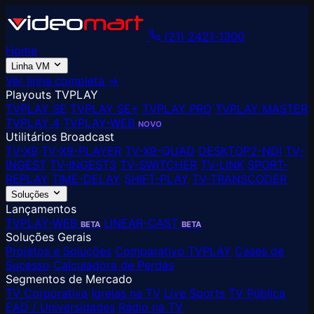
(21) 2421-1300
Home
Linha VM
Ver linha completa →
Playouts TVPLAY
TVPLAY SE
TVPLAY SE+
TVPLAY PRO
TVPLAY MASTER
TVPLAY 4
TVPLAY-WEB
NOVO
Utilitários Broadcast
TV-X9
TV-X9-PLAYER
TV-X9-QUAD
DESKTOP2-NDI
TV-
INGEST
TV-INGEST3
TV-SWITCHER
TV-LINK
SPORT-
REPLAY
TIME-DELAY
SHIFT-PLAY
TV-TRANSCODER
Soluções
Lançamentos
TVPLAY-WEB
LINEAR-CAST
BETA
BETA
Soluções Gerais
Projetos e Soluções
Comparativo TVPLAY
Cases de
Sucesso
Calculadora de Perdas
Segmentos de Mercado
TV Corporativa
Igrejas na TV
Live Sports
TV Pública
EAD / Universidades
Rádio na TV