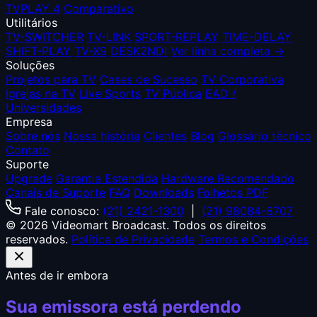
TVPLAY 4
Comparativo
Utilitários
TV-SWITCHER
TV-LINK
SPORT-REPLAY
TIME-DELAY
SHIFT-PLAY
TV-X9
DESK2NDI
Ver linha completa →
Soluções
Projetos para TV
Cases de Sucesso
TV Corporativa
Igrejas na TV
Live Sports
TV Pública
EAD /
Universidades
Empresa
Sobre nós
Nossa história
Clientes
Blog
Glossário técnico
Contato
Suporte
Upgrade
Garantia Estendida
Hardware Recomendado
Canais de Suporte
FAQ
Downloads
Folhetos PDF
Fale conosco:
(21) 2421-1300
|
(21) 98084-8707
© 2026 Videomart Broadcast. Todos os direitos
reservados.
Política de Privacidade
Termos e Condições
Antes de ir embora
Sua emissora está perdendo