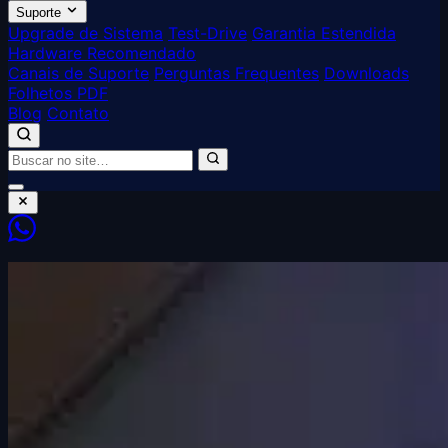
Suporte
Upgrade de Sistema
Test-Drive
Garantia Estendida
Hardware Recomendado
Canais de Suporte
Perguntas Frequentes
Downloads
Folhetos PDF
Blog
Contato