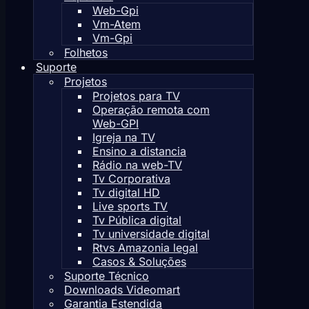
Web-Gpi
Vm-Atem
Vm-Gpi
Folhetos
Suporte
Projetos
Projetos para TV
Operação remota com
Web-GPI
Igreja na TV
Ensino a distancia
Rádio na web-TV
Tv Corporativa
Tv digital HD
Live sports TV
Tv Pública digital
Tv universidade digital
Rtvs Amazonia legal
Casos & Soluções
Suporte Técnico
Downloads Videomart
Garantia Estendida