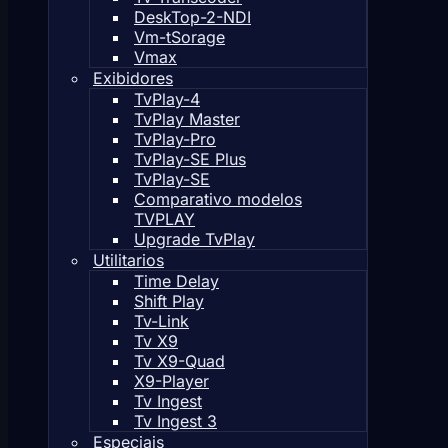
DeskTop-2-NDI
Vm-tSorage
Vmax
Exibidores
TvPlay-4
TvPlay Master
TvPlay-Pro
TvPlay-SE Plus
TvPlay-SE
Comparativo modelos
TVPLAY
Upgrade TvPlay
Utilitarios
Time Delay
Shift Play
Tv-Link
Tv X9
Tv X9-Quad
X9-Player
Tv Ingest
Tv Ingest 3
Especiais