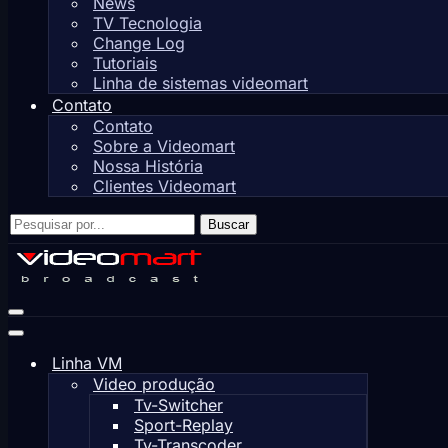
News
TV Tecnologia
Change Log
Tutoriais
Linha de sistemas videomart
Contato
Contato
Sobre a Videomart
Nossa História
Clientes Videomart
Pesquisar
Buscar
por...
Menu
de
Menu
navegação
de
Linha VM
navegação
Video produção
Tv-Switcher
Sport-Replay
Tv-Transcoder