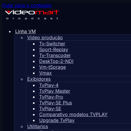
Pular para o conteúdo
Linha VM
Video produção
Tv-Switcher
Sport-Replay
Tv-Transcoder
DeskTop-2-NDI
Vm-tSorage
Vmax
Exibidores
TvPlay-4
TvPlay Master
TvPlay-Pro
TvPlay-SE Plus
TvPlay-SE
Comparativo modelos TVPLAY
Upgrade TvPlay
Utilitarios