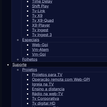
Time Delay
Shift Play
Tv-Link
Tv X9
Tv X9-Quad
X9-Player
Tv Ingest
Tv Ingest 3
Especiais
Web-Gpi
Vm-Atem
Vm-Gpi
Folhetos
Suporte
Projetos
Projetos para TV
Operação remota com Web-GPI
Igreja na TV
Ensino a distancia
Rádio na web-TV
Tv Corporativa
Tv digital HD