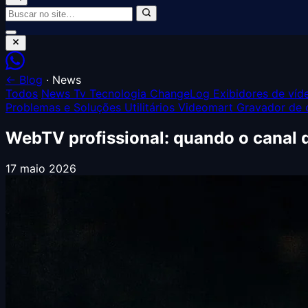
← Blog
·
News
Todos
News
Tv Tecnologia
ChangeLog
Exibidores de ví
Problemas e Soluções
Utilitários Videomart
Gravador de 
WebTV profissional: quando o canal d
17 maio 2026