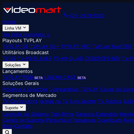
(21) 2421-1300
Home
Linha VM
Ver linha completa →
Playouts TVPLAY
TVPLAY SE
TVPLAY SE+
TVPLAY PRO
TVPLAY MASTER
Utilitários Broadcast
TV-X9
TV-X9-PLAYER
TV-X9-QUAD
DESKTOP2-NDI
TV-I
Soluções
Lançamentos
TVPLAY-WEB
LINEAR-CAST
BETA
BETA
Soluções Gerais
Projetos e Soluções
Comparativo TVPLAY
Cases de Suce
Segmentos de Mercado
TV Corporativa
Igrejas na TV
Live Sports
TV Pública
EAD 
Suporte
Upgrade de Sistema
Test-Drive
Garantia Estendida
Hardw
Canais de Suporte
Perguntas Frequentes
Downloads
Folh
Blog
Contato