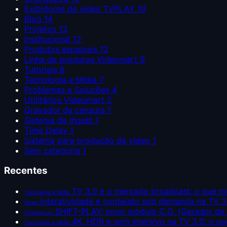
Exibidores de vídeo TVPLAY
19
Blog
14
Projetos
13
Institucional
12
Produtos especiais
12
Linha de produtos Videomart
9
Tutoriais
8
Tecnologia e Mídia
7
Problemas e Soluções
4
Utilitários Videomart
2
Gravador de censura
1
Sistema de Ingest
1
Time Delay
1
Sistema para produção de vídeo
1
Sem categoria
1
Recentes
TV 3.0 e o mercado broadcast: o que m
Tecnologia e Mídia
Interatividade e conteúdo sob demanda na TV 3.
News
SHIFT-PLAY: novo módulo C.G. (Gerador de C
ChangeLog
4K, HDR e som imersivo na TV 3.0: o q
Tecnologia e Mídia