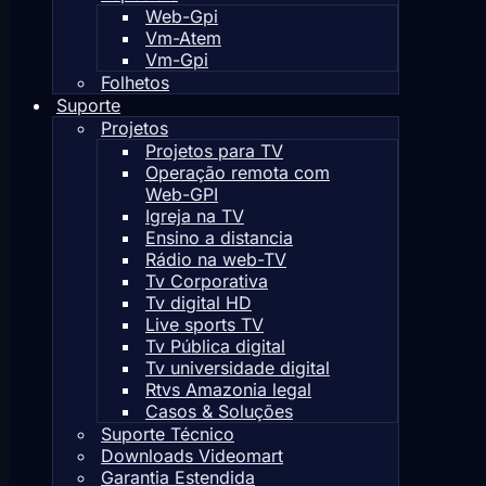
Web-Gpi
Vm-Atem
Vm-Gpi
Folhetos
Suporte
Projetos
Projetos para TV
Operação remota com
Web-GPI
Igreja na TV
Ensino a distancia
Rádio na web-TV
Tv Corporativa
Tv digital HD
Live sports TV
Tv Pública digital
Tv universidade digital
Rtvs Amazonia legal
Casos & Soluções
Suporte Técnico
Downloads Videomart
Garantia Estendida