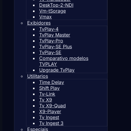
DeskTop-2-NDI
Vm-tSorage
Vmax
Exibidores
TvPlay-4
TvPlay Master
TvPlay-Pro
TvPlay-SE Plus
TvPlay-SE
Comparativo modelos
TVPLAY
Upgrade TvPlay
Utilitarios
Time Delay
Shift Play
Tv-Link
Tv X9
Tv X9-Quad
X9-Player
Tv Ingest
Tv Ingest 3
Especiais