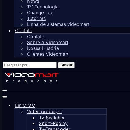
News
TV Tecnologia
Change Log
Tutoriais
Linha de sistemas videomart
Contato
Contato
Sobre a Videomart
Nossa História
Clientes Videomart
Pesquisar
Buscar
por...
Menu
de
Menu
navegação
de
Linha VM
navegação
Video produção
Tv-Switcher
Sport-Replay
Tv-Transcoder