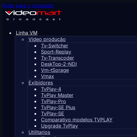
Pular para o conteúdo
Linha VM
Video produção
Tv-Switcher
Sport-Replay
Tv-Transcoder
DeskTop-2-NDI
Vm-tSorage
Vmax
Exibidores
TvPlay-4
TvPlay Master
TvPlay-Pro
TvPlay-SE Plus
TvPlay-SE
Comparativo modelos TVPLAY
Upgrade TvPlay
Utilitarios