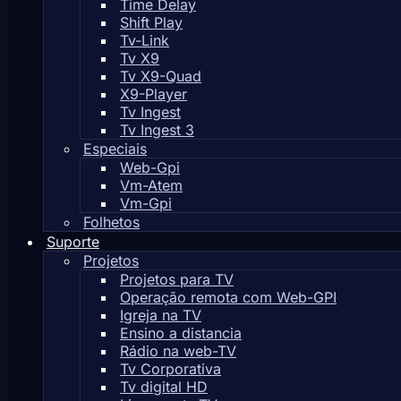
Time Delay
Shift Play
Tv-Link
Tv X9
Tv X9-Quad
X9-Player
Tv Ingest
Tv Ingest 3
Especiais
Web-Gpi
Vm-Atem
Vm-Gpi
Folhetos
Suporte
Projetos
Projetos para TV
Operação remota com Web-GPI
Igreja na TV
Ensino a distancia
Rádio na web-TV
Tv Corporativa
Tv digital HD