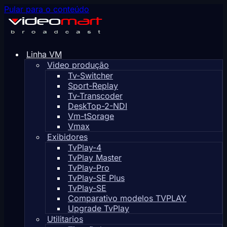
Pular para o conteúdo
Linha VM
Video produção
Tv-Switcher
Sport-Replay
Tv-Transcoder
DeskTop-2-NDI
Vm-tSorage
Vmax
Exibidores
TvPlay-4
TvPlay Master
TvPlay-Pro
TvPlay-SE Plus
TvPlay-SE
Comparativo modelos TVPLAY
Upgrade TvPlay
Utilitarios