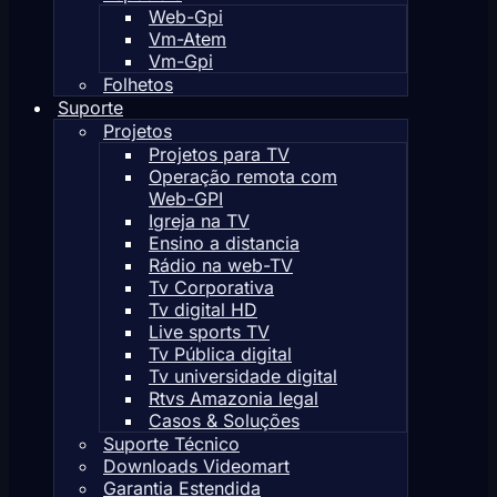
Web-Gpi
Vm-Atem
Vm-Gpi
Folhetos
Suporte
Projetos
Projetos para TV
Operação remota com
Web-GPI
Igreja na TV
Ensino a distancia
Rádio na web-TV
Tv Corporativa
Tv digital HD
Live sports TV
Tv Pública digital
Tv universidade digital
Rtvs Amazonia legal
Casos & Soluções
Suporte Técnico
Downloads Videomart
Garantia Estendida