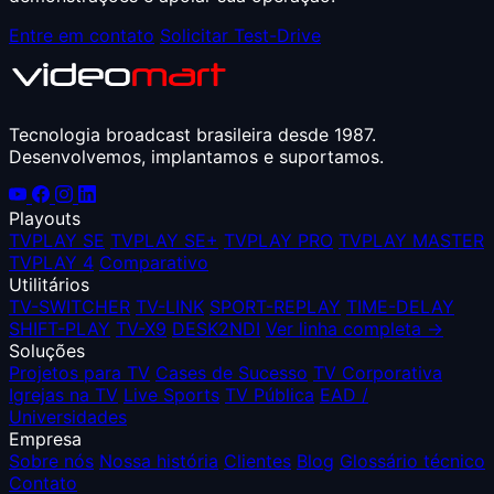
Entre em contato
Solicitar Test-Drive
Tecnologia broadcast brasileira desde 1987.
Desenvolvemos, implantamos e suportamos.
Playouts
TVPLAY SE
TVPLAY SE+
TVPLAY PRO
TVPLAY MASTER
TVPLAY 4
Comparativo
Utilitários
TV-SWITCHER
TV-LINK
SPORT-REPLAY
TIME-DELAY
SHIFT-PLAY
TV-X9
DESK2NDI
Ver linha completa →
Soluções
Projetos para TV
Cases de Sucesso
TV Corporativa
Igrejas na TV
Live Sports
TV Pública
EAD /
Universidades
Empresa
Sobre nós
Nossa história
Clientes
Blog
Glossário técnico
Contato