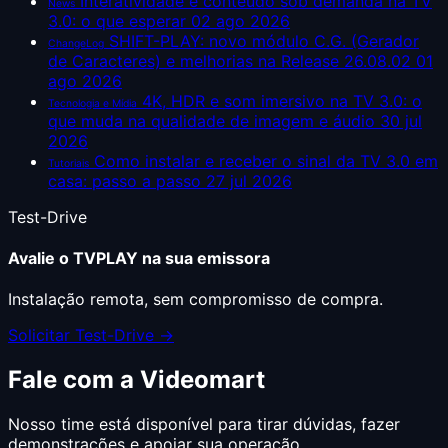
Interatividade e conteúdo sob demanda na TV
News
3.0: o que esperar
02 ago 2026
SHIFT-PLAY: novo módulo C.G. (Gerador
ChangeLog
de Caracteres) e melhorias na Release 26.08.02
01
ago 2026
4K, HDR e som imersivo na TV 3.0: o
Tecnologia e Mídia
que muda na qualidade de imagem e áudio
30 jul
2026
Como instalar e receber o sinal da TV 3.0 em
Tutoriais
casa: passo a passo
27 jul 2026
Test-Drive
Avalie o TVPLAY na sua emissora
Instalação remota, sem compromisso de compra.
Solicitar Test-Drive →
Fale com a Videomart
Nosso time está disponível para tirar dúvidas, fazer
demonstrações e apoiar sua operação.