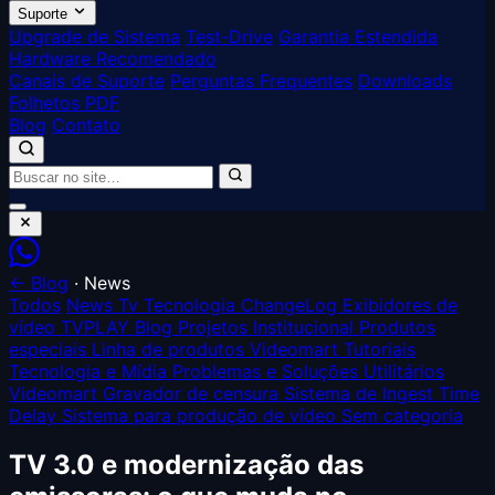
Suporte
Upgrade de Sistema
Test-Drive
Garantia Estendida
Hardware Recomendado
Canais de Suporte
Perguntas Frequentes
Downloads
Folhetos PDF
Blog
Contato
← Blog
·
News
Todos
News
Tv Tecnologia
ChangeLog
Exibidores de
vídeo TVPLAY
Blog
Projetos
Institucional
Produtos
especiais
Linha de produtos Videomart
Tutoriais
Tecnologia e Mídia
Problemas e Soluções
Utilitários
Videomart
Gravador de censura
Sistema de Ingest
Time
Delay
Sistema para produção de vídeo
Sem categoria
TV 3.0 e modernização das