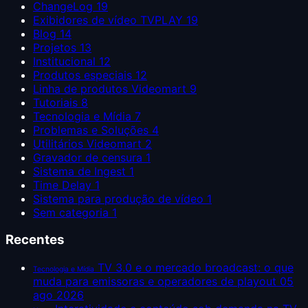
ChangeLog
19
Exibidores de vídeo TVPLAY
19
Blog
14
Projetos
13
Institucional
12
Produtos especiais
12
Linha de produtos Videomart
9
Tutoriais
8
Tecnologia e Mídia
7
Problemas e Soluções
4
Utilitários Videomart
2
Gravador de censura
1
Sistema de Ingest
1
Time Delay
1
Sistema para produção de vídeo
1
Sem categoria
1
Recentes
TV 3.0 e o mercado broadcast: o que
Tecnologia e Mídia
muda para emissoras e operadores de playout
05
ago 2026