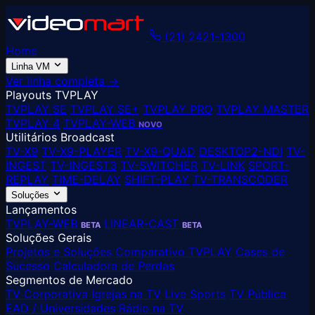
(21) 2421-1300
Home
Linha VM
Ver linha completa →
Playouts TVPLAY
TVPLAY SE
TVPLAY SE+
TVPLAY PRO
TVPLAY MASTER
TVPLAY 4
TVPLAY-WEB
NOVO
Utilitários Broadcast
TV-X9
TV-X9-PLAYER
TV-X9-QUAD
DESKTOP2-NDI
TV-
INGEST
TV-INGEST3
TV-SWITCHER
TV-LINK
SPORT-
REPLAY
TIME-DELAY
SHIFT-PLAY
TV-TRANSCODER
Soluções
Lançamentos
TVPLAY-WEB
LINEAR-CAST
BETA
BETA
Soluções Gerais
Projetos e Soluções
Comparativo TVPLAY
Cases de
Sucesso
Calculadora de Perdas
Segmentos de Mercado
TV Corporativa
Igrejas na TV
Live Sports
TV Pública
EAD / Universidades
Rádio na TV