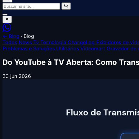
← Blog
·
Blog
Todos
News
Tv Tecnologia
ChangeLog
Exibidores de ví
Problemas e Soluções
Utilitários Videomart
Gravador de 
Do YouTube à TV Aberta: Como Trans
23 jun 2026