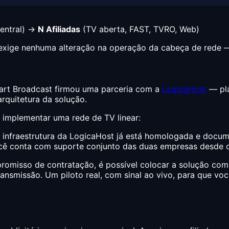
entral) →
N Afiliadas
(TV aberta, FAST, TVRO, Web)
ão exige nenhuma alteração na operação da cabeça de rede 
mart Broadcast firmou uma parceria com a
LogicaHost
— pla
arquitetura da solução.
r implementar uma rede de TV linear:
 infraestrutura da LogicaHost já está homologada e docume
ocê conta com suporte conjunto das duas empresas desde o
omisso de contratação, é possível colocar a solução com
ransmissão. Um piloto real, com sinal ao vivo, para que voc