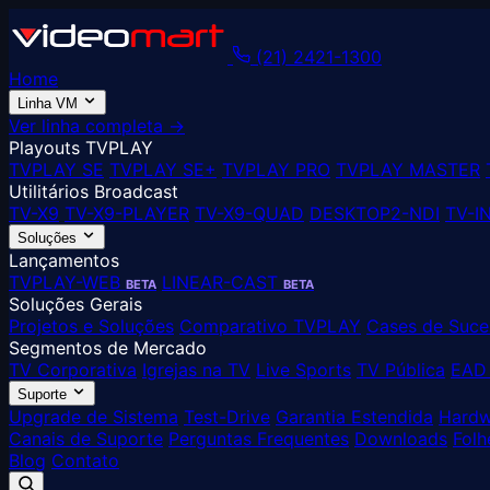
(21) 2421-1300
Home
Linha VM
Ver linha completa →
Playouts TVPLAY
TVPLAY SE
TVPLAY SE+
TVPLAY PRO
TVPLAY MASTER
Utilitários Broadcast
TV-X9
TV-X9-PLAYER
TV-X9-QUAD
DESKTOP2-NDI
TV-I
Soluções
Lançamentos
TVPLAY-WEB
LINEAR-CAST
BETA
BETA
Soluções Gerais
Projetos e Soluções
Comparativo TVPLAY
Cases de Suce
Segmentos de Mercado
TV Corporativa
Igrejas na TV
Live Sports
TV Pública
EAD 
Suporte
Upgrade de Sistema
Test-Drive
Garantia Estendida
Hardw
Canais de Suporte
Perguntas Frequentes
Downloads
Folh
Blog
Contato